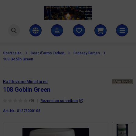
ttlezone Miniatures
amers Grass
Startseite
Coat d'arms Farben
Fantasy Farben
108 Goblin Green
ames Workshop
H Management & Design International UG
Battlezone Miniatures
teamforged Games
108 Goblin Green
|
Rezension schreiben
he Army Painter
(0)
Art.Nr.:
81278000108
llejo Scenery