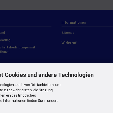
Informationen
sand
Sitemap
klärung
Widerruf
schäftsbedingungen mit
tionen
t Cookies und andere Technologien
rung & Widerrufsformular
ologien, auch von Drittanbietern, um
lungen
te zu gewährleisten, die Nutzung
nen ein bestmögliches
e Informationen finden Sie in unserer