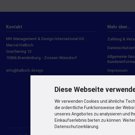
Kontakt
Mehr über...
MH Management & Design International UG
Zahlung & Ver
Marcel Halbich
Datenschutzer
Goethering 12
Allgemeine Ge
15806 Brandenburg - Zossen-Wünsdorf
Kundeninforma
info@halbich.design
Impressum
Kontakt
Diese Webseite verwende
Widerrufsbeleh
Lieferzeit
Wir verwenden Cookies und ähnliche Techn
Cookie Einstel
die ordentliche Funktionsweise der Websi
unseres Angebotes zu analysieren und Ih
Einkaufserlebnis bieten zu können. Weiter
Datenschutzerklärung.