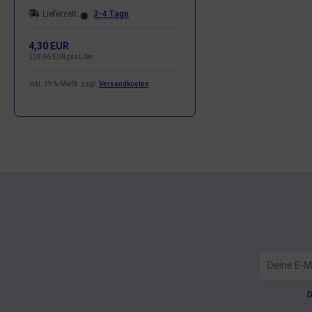
Lieferzeit:
3-4 Tage
4,30 EUR
238,66 EUR pro Liter
inkl. 19 % MwSt. zzgl.
Versandkosten
D