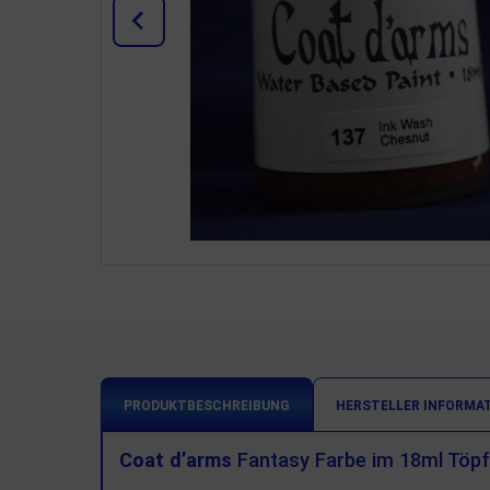
PRODUKTBESCHREIBUNG
HERSTELLER INFORMA
Coat d’arms
Fantasy Farbe im 18ml Töpf