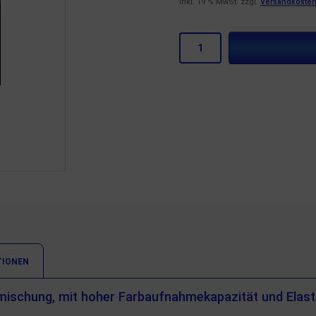
inkl. 19 % MwSt. zzgl.
Versandkoste
TIONEN
mischung, mit hoher Farbaufnahmekapazität und Elastizi