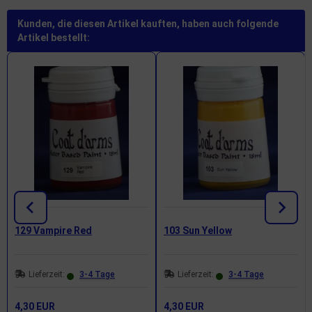
Kunden, die diesen Artikel kauften, haben auch folgende
Artikel bestellt:
129 Vampire Red
103 Sun Yellow
Lieferzeit:
3-4 Tage
Lieferzeit:
3-4 Tage
4,30 EUR
4,30 EUR