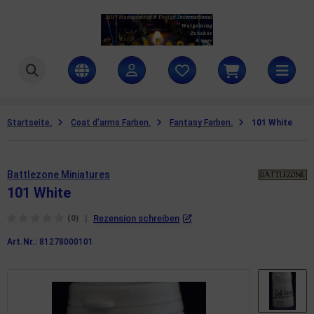
ttlezone Miniatures
amers Grass
Startseite
Coat d'arms Farben
Fantasy Farben
101 White
ames Workshop
H Management & Design International UG
Battlezone Miniatures
101 White
teamforged Games
|
Rezension schreiben
(0)
he Army Painter
Art.Nr.:
81278000101
llejo Scenery